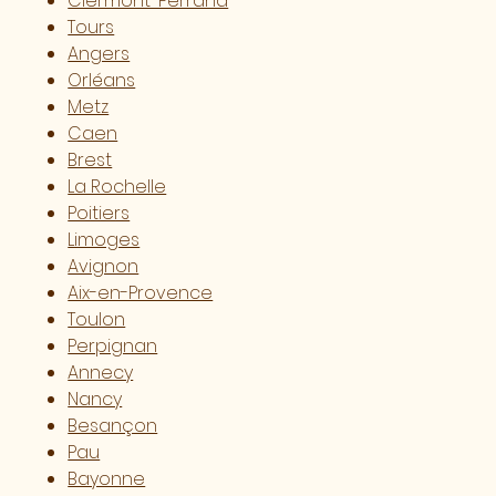
Clermont-Ferrand
Tours
Angers
Orléans
Metz
Caen
Brest
La Rochelle
Poitiers
Limoges
Avignon
Aix-en-Provence
Toulon
Perpignan
Annecy
Nancy
Besançon
Pau
Bayonne