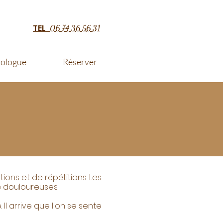
TEL
06 74 36 56 31
rologue
Réserver
ions et de répétitions. Les
douloureuses. ​​
l arrive que l'on se sente