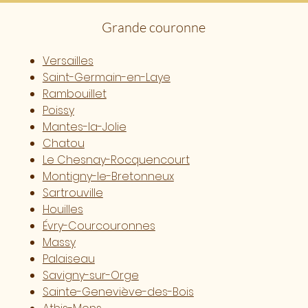
Grande couronne
Versailles
Saint-Germain-en-Laye
Rambouillet
Poissy
Mantes-la-Jolie
Chatou
Le Chesnay-Rocquencourt
Montigny-le-Bretonneux
Sartrouville
Houilles
Évry-Courcouronnes
Massy
Palaiseau
Savigny-sur-Orge
Sainte-Geneviève-des-Bois