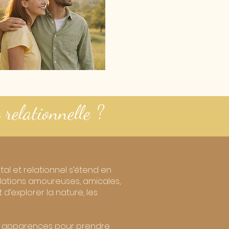
 relationnelle ?
tal et relationnel s’étend en
 relations amoureuses, amicales,
d’explorer la nature, les
es apparences pour prendre