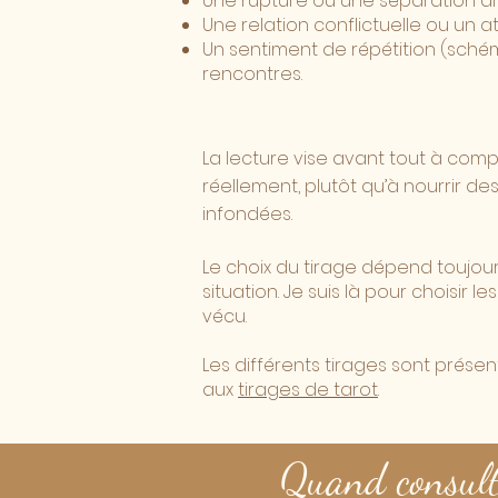
Une rupture ou une séparation diff
Une relation conflictuelle ou un
Un sentiment de répétition (sché
rencontres.
La lecture vise avant tout à com
réellement, plutôt qu’à nourrir de
infondées.
Le choix du tirage dépend toujour
situation. Je suis là pour choisir l
vécu.
Les différents tirages sont prése
aux
tirages de tarot
.
Quand consulte