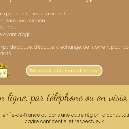
e pertinente si vous ressentez :
te dans une relation
du recul
 avant d’agir
temps de pause, d'écoute, d'échange, de moment pour soi
inité.
Réserver une consultation
 ligne, par téléphone ou en visio
, en Île‑de‑France ou dans une autre région, la consulta
cadre confidentiel et respectueux..