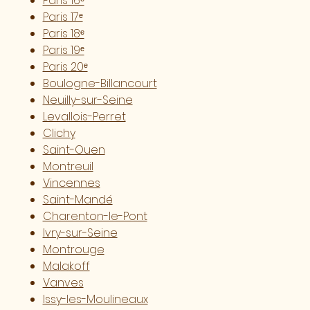
Paris 16ᵉ
Paris 17ᵉ
Paris 18ᵉ
Paris 19ᵉ
Paris 20ᵉ
Boulogne-Billancourt
Neuilly-sur-Seine
Levallois-Perret
Clichy
Saint-Ouen
Montreuil
Vincennes
Saint-Mandé
Charenton-le-Pont
Ivry-sur-Seine
Montrouge
Malakoff
Vanves
Issy-les-Moulineaux