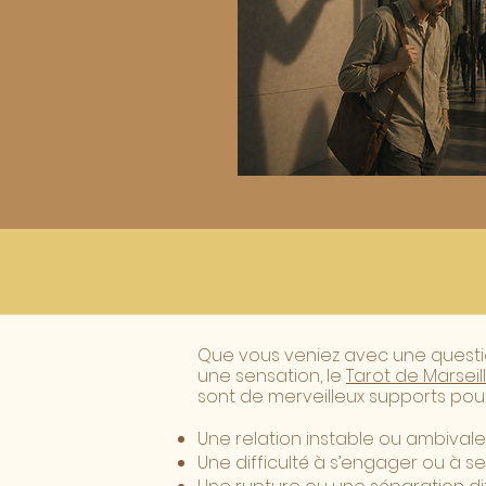
Que vous veniez avec une questio
une sensation, le
Tarot de Marseil
sont de merveilleux supports pour
Une relation instable ou ambivale
Une difficulté à s’engager ou à s