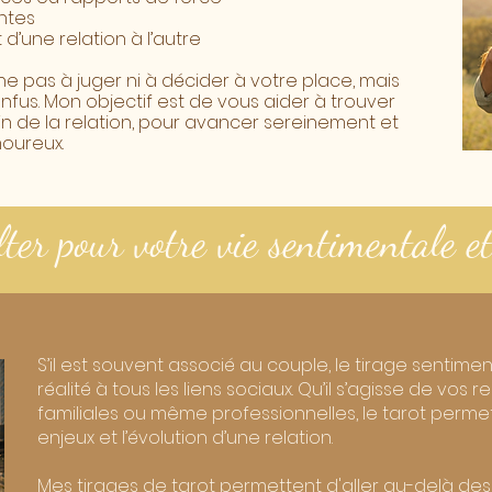
entes
d’une relation à l’autre
e pas à juger ni à décider à votre place, mais
confus. Mon objectif est de vous aider à trouver
in de la relation, pour avancer sereinement et
moureux.
ter pour votre vie sentimentale et
S’il est souvent associé au couple, le tirage sentimen
réalité à tous les liens sociaux. Qu’il s’agisse de vos
familiales ou même professionnelles, le tarot permet 
enjeux et l’évolution d’une relation.
Mes tirages de tarot permettent d'aller au-delà d