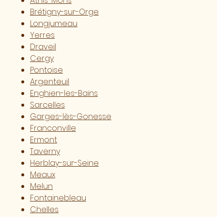
Athis-Mons
Brétigny-sur-Orge
Longjumeau
Yerres
Draveil
Cergy
Pontoise
Argenteuil
Enghien-les-Bains
Sarcelles
Garges-lès-Gonesse
Franconville
Ermont
Taverny
Herblay-sur-Seine
Meaux
Melun
Fontainebleau
Chelles