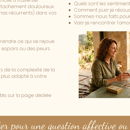
icile à traverser.
Quels sont les sentimen
 attachement douloureux.
Comment puis-je résoudr
mas récurrents) dans vos
Sommes-nous faits pour
Vais-je rencontrer l'amo
prendre ce qui se rejoue
s espoirs ou des peurs
s de la complexité de la
es plus adapté à votre
ntés sur la page dédiée
r pour une question affective ou 