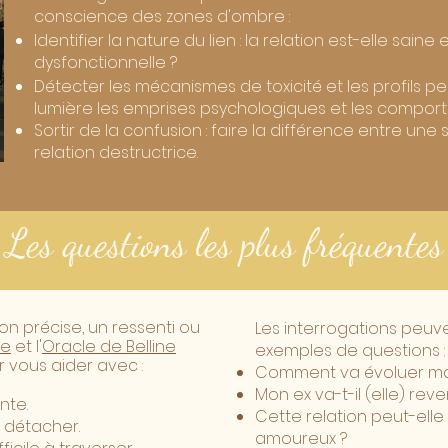
conscience des zones d'ombre :​
Identifier la nature du lien : la relation est-elle sain
dysfonctionnelle ?
Détecter les mécanismes de toxicité et les profils per
lumière les emprises psychologiques et les compor
Sortir de la confusion : faire la différence entre un
relation destructrice.
Les questions les plus fréquentes
n précise, un ressenti ou
​Les interrogations peuve
le
et l'
Oracle de Belline
exemples de questions :
 vous aider avec :
Comment va évoluer ma 
Mon ex va-t-il (elle) reven
nte.
Cette relation peut-el
e détacher.
amoureux ?