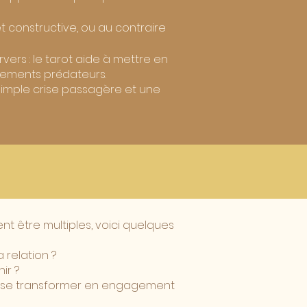
e et constructive, ou au contraire
vers : le tarot aide à mettre en
tements prédateurs.
e simple crise passagère et une
nt être multiples, voici quelques
relation ?
ir ?
le se transformer en engagement