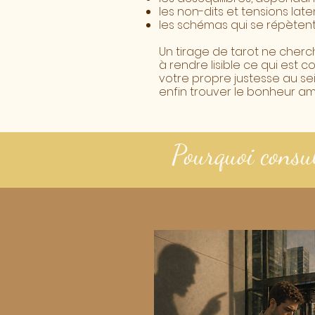
les non-dits et tensions lat
les schémas qui se répètent 
Un tirage de tarot ne cherch
à rendre lisible ce qui est 
votre propre justesse au se
enfin trouver le bonheur a
Pourquoi consul