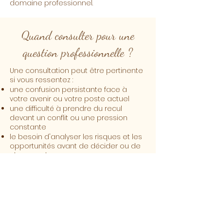
domaine professionnel.
Quand consulter pour une
question professionnelle ?
Une consultation peut être pertinente
si vous ressentez :
une confusion persistante face à
votre avenir ou votre poste actuel
une difficulté à prendre du recul
devant un conflit ou une pression
constante
le besoin d'analyser les risques et les
opportunités avant de décider ou de
changer de cap
Le tarot offre alors un temps de
pause, d'écoute et d'échange. Un
moment pour soi, souvent décisif pour
sortir de l'impasse, retrouver son élan
et avancer avec plus de sérénité.