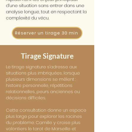
d’une situation sans entrer dans une
analyse longue, tout en respectant la
complexité du vécu.
Réserver un tirage 30 min
Tirage Signature
Le tirage signature s’adresse aux
situations plus imbriquées, lorsque
plusieurs dimensions se mêlent :
histoire personnelle, répétitions
relationnelles, peurs anciennes ou
décisions difficiles.
Cette consultation donne un espace
plus large pour explorer les racines
du problème. Camille y croise plus
volontiers le tarot de Marseille et