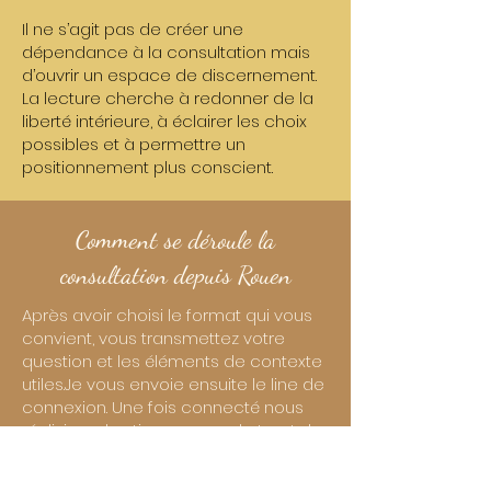
Il ne s’agit pas de créer une
dépendance à la consultation mais
d’ouvrir un espace de discernement.
La lecture cherche à redonner de la
liberté intérieure, à éclairer les choix
possibles et à permettre un
positionnement plus conscient.
Comment se déroule la
consultation depuis Rouen
Après avoir choisi le format qui vous
convient, vous transmettez votre
question et les éléments de contexte
utiles.Je vous envoie ensuite le line de
connexion. Une fois connecté nous
réalisions les tirages avec le tarot de
Marseille, l’oracle de Belline ou les
deux supports. Vous recevez une