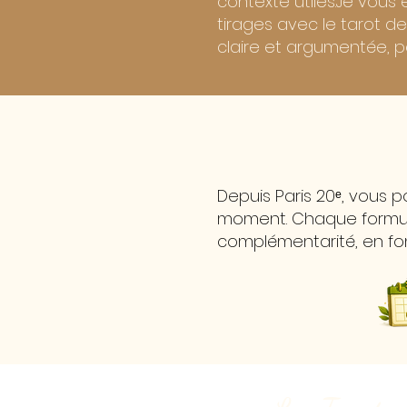
contexte utiles.Je vous 
tirages avec le tarot de
claire et argumentée,
Depuis Paris 20ᵉ, vous 
moment. Chaque formule p
complémentarité, en fo