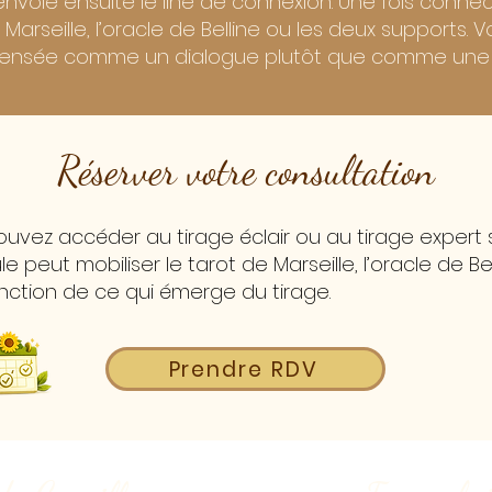
envoie ensuite le line de connexion. Une fois connec
 Marseille, l’oracle de Belline ou les deux supports.
 pensée comme un dialogue plutôt que comme une
Réserver votre consultation
pouvez accéder au tirage éclair ou au tirage expert
eut mobiliser le tarot de Marseille, l’oracle de Bel
nction de ce qui émerge du tirage.
Prendre RDV