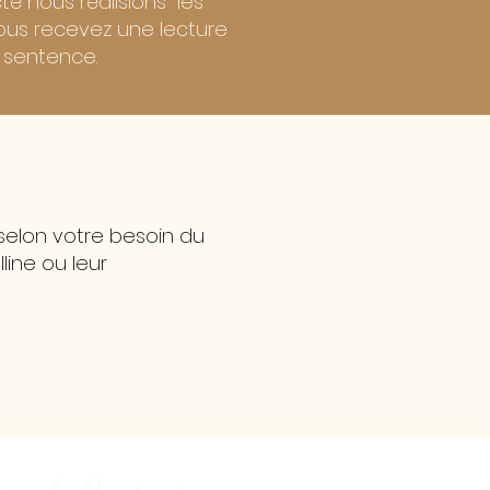
té nous réalisions les
 Vous recevez une lecture
 sentence.
 selon votre besoin du
line ou leur