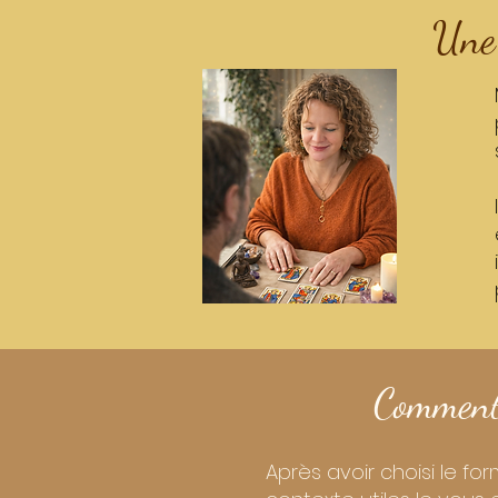
Une 
Comment 
Après avoir choisi le f