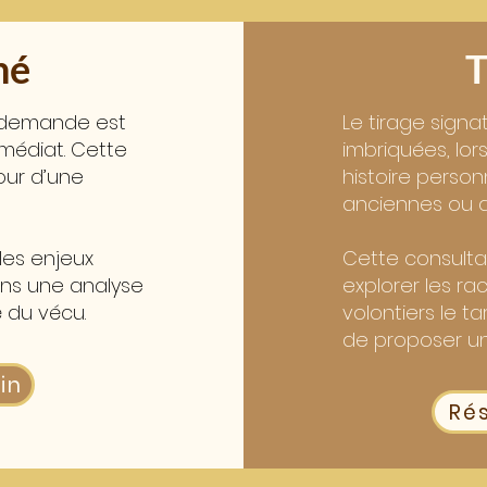
né
T
a demande est
Le tirage signa
mmédiat. Cette
imbriquées, lor
our d’une
histoire personn
anciennes ou déc
les enjeux
Cette consulta
ans une analyse
explorer les ra
 du vécu.
volontiers le ta
de proposer un
in
Rés