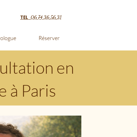
TEL
06 74 36 56 31
rologue
Réserver
ultation en
e à Paris